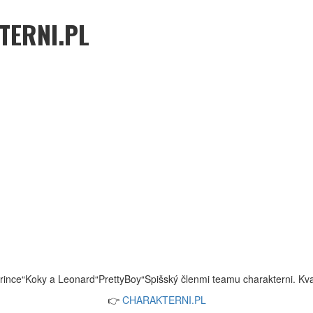
TERNI.PL
ince“Koky a Leonard“PrettyBoy“Spišský členmi teamu charakterni. Kval
👉
CHARAKTERNI.PL